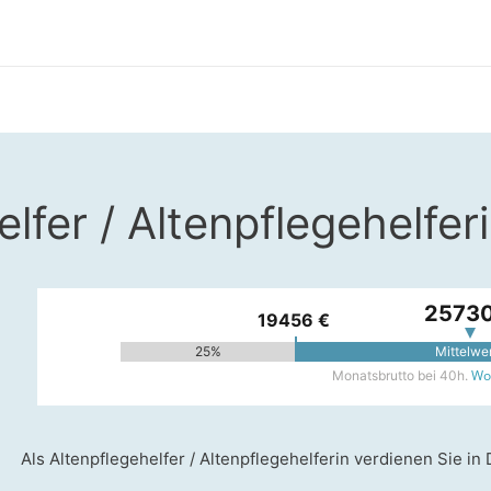
lfer / Altenpflegehelfer
25730
19456 €
25%
Mittelwe
Woh
Monatsbrutto bei 40h.
Als Altenpflegehelfer / Altenpflegehelferin verdienen Sie i