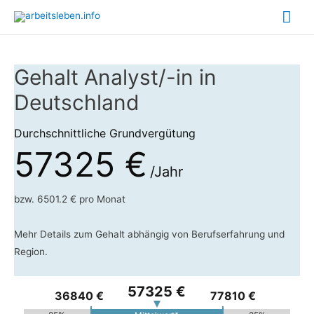
Hau
Gehalt Analyst/-in in
Deutschland
Durchschnittliche Grundvergütung
57325 €
/Jahr
bzw. 6501.2 € pro Monat
Mehr Details zum Gehalt abhängig von Berufserfahrung und
Region.
57325 €
36840 €
77810 €