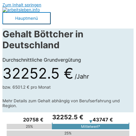
Zum Inhalt springen
Hauptmenü
Gehalt Böttcher in
Deutschland
Durchschnittliche Grundvergütung
32252.5 €
/Jahr
bzw. 6501.2 € pro Monat
Mehr Details zum Gehalt abhängig von Berufserfahrung und
Region.
32252.5 €
20758 €
43747 €
25%
Mittelwert*
25%