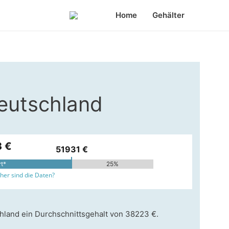
Home
Gehälter
Deutschland
 €
51931 €
rt*
25%
er sind die Daten?
hland ein Durchschnittsgehalt von 38223 €.