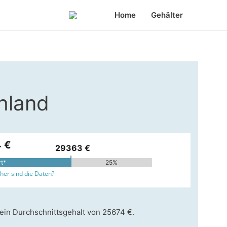
Home
Gehälter
chland
 €
29363 €
rt*
25%
er sind die Daten?
 ein Durchschnittsgehalt von 25674 €.