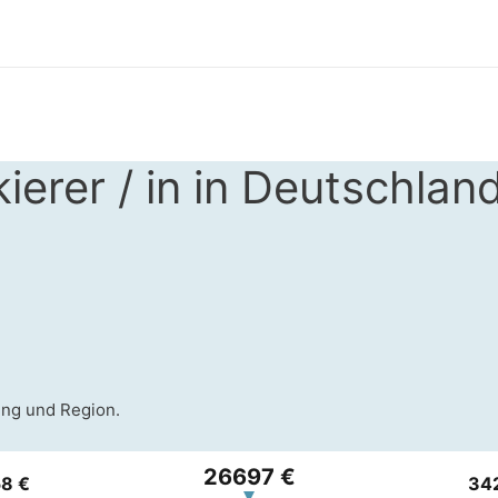
ierer / in in Deutschlan
ung und Region.
26697 €
58 €
34