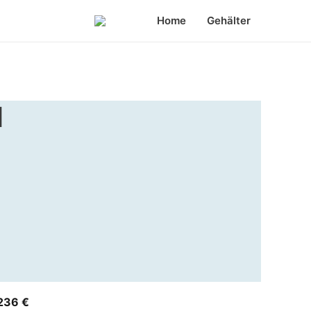
Home
Gehälter
d
236 €