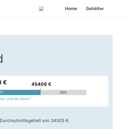
Home
Gehälter
d
 €
45409 €
rt*
25%
er sind die Daten?
 Durchschnittsgehalt von 34503 €.