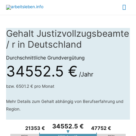
Hau
Gehalt Justizvollzugsbeamte
/ r in Deutschland
Durchschnittliche Grundvergütung
34552.5 €
/Jahr
bzw. 6501.2 € pro Monat
Mehr Details zum Gehalt abhängig von Berufserfahrung und
Region.
34552.5 €
21353 €
47752 €