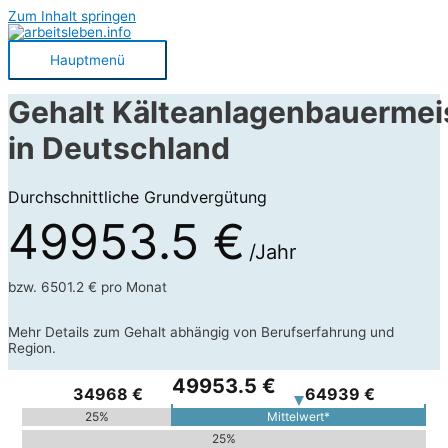
Zum Inhalt springen
Hauptmenü
Gehalt Kälteanlagenbauermei
in Deutschland
Durchschnittliche Grundvergütung
49953.5 €
/Jahr
bzw. 6501.2 € pro Monat
Mehr Details zum Gehalt abhängig von Berufserfahrung und
Region.
49953.5 €
34968 €
64939 €
25%
Mittelwert*
25%