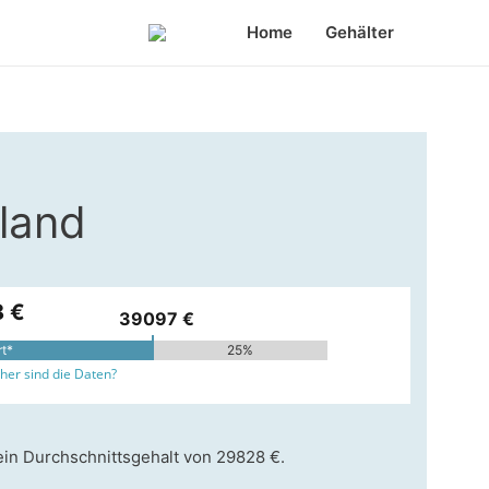
Home
Gehälter
land
 €
39097 €
rt*
25%
er sind die Daten?
ein Durchschnittsgehalt von 29828 €.