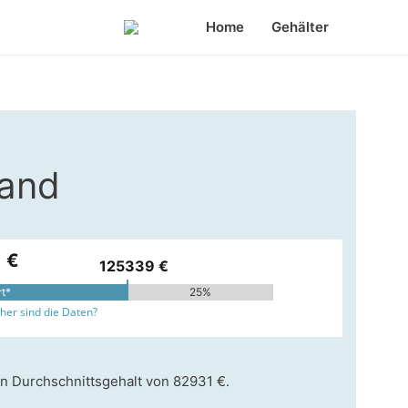
Home
Gehälter
land
 €
125339 €
rt*
25%
er sind die Daten?
ein Durchschnittsgehalt von 82931 €.