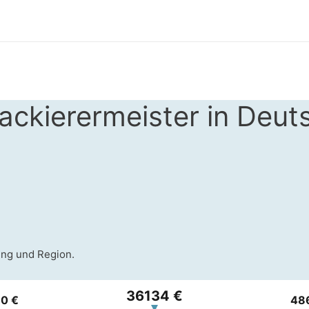
ackierermeister in Deut
ung und Region.
36134 €
0 €
48