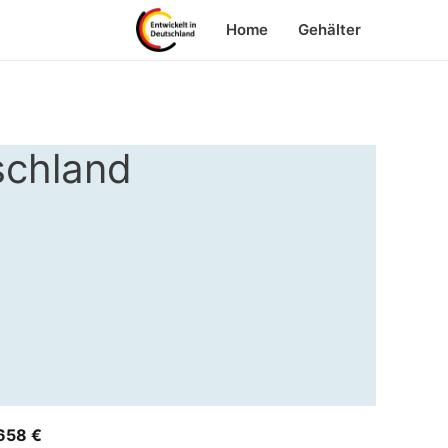
Home
Gehälter
schland
658 €